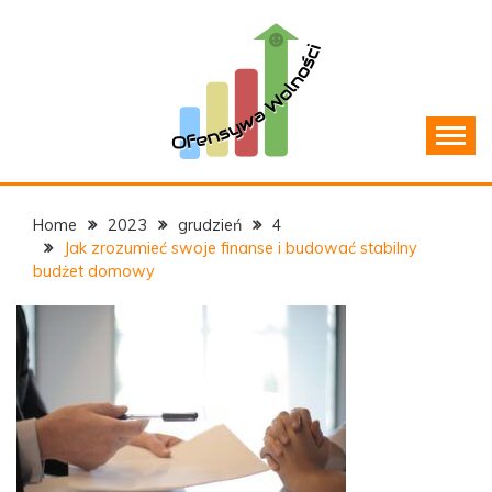
Skip
to
content
Jak zarządzać domowym budżetem?
OFENSYWAWOLNOSCI.P
Home
2023
grudzień
4
Jak zrozumieć swoje finanse i budować stabilny
budżet domowy