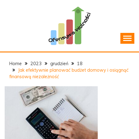
Skip
to
content
Jak zarządzać domowym budżetem?
OFENSYWAWOLNOSCI.P
Home
2023
grudzień
18
Jak efektywnie planować budżet domowy i osiągnąć
finansową niezależność