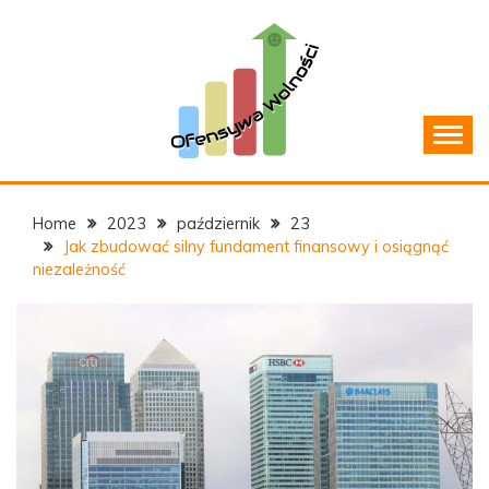
Skip
to
content
Jak zarządzać domowym budżetem?
OFENSYWAWOLNOSCI.P
Home
2023
październik
23
Jak zbudować silny fundament finansowy i osiągnąć
niezależność