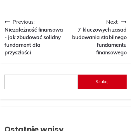
Nawigacja
Previous:
Next:
Niezależność finansowa
7 kluczowych zasad
wpisu
- jak zbudować solidny
budowania stabilnego
fundament dla
fundamentu
przyszłości
finansowego
Szukaj
Ostatnie wpisy