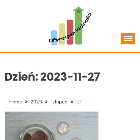
Skip
to
content
Jak zarządzać domowym budżetem?
OFENSYWAWOLNOSCI.P
Dzień:
2023-11-27
Home
2023
listopad
27